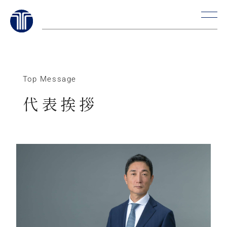
Skip
to
content
Top Message
代表挨拶